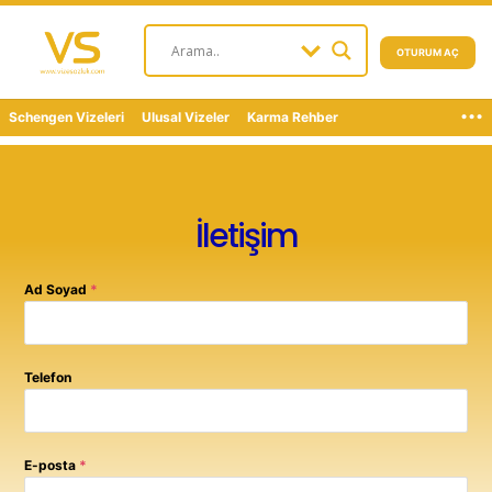
OTURUM AÇ
...
Schengen Vizeleri
Ulusal Vizeler
Karma Rehber
İletişim
Ad Soyad
*
Telefon
E-posta
*