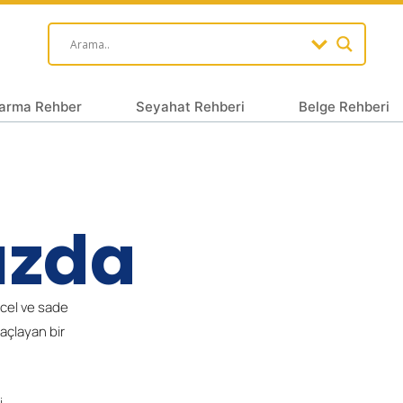
arma Rehber
Seyahat Rehberi
Belge Rehberi
ızda
ncel ve sade
amaçlayan bir
i