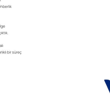
ehberlik
elge
ıktık.
alı
lıklı bir süreç