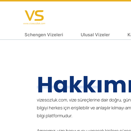
Schengen Vizeleri
Ulusal Vizeler
K
Hakkım
vizesozluk.com, vize süreçlerine dair doğru, gü
bilgiyi herkes için erişilebilir ve anlaşılır kılmayı 
bilgi platformudur.
Amacımız; vize başvurusu yapacak kişilere sürec